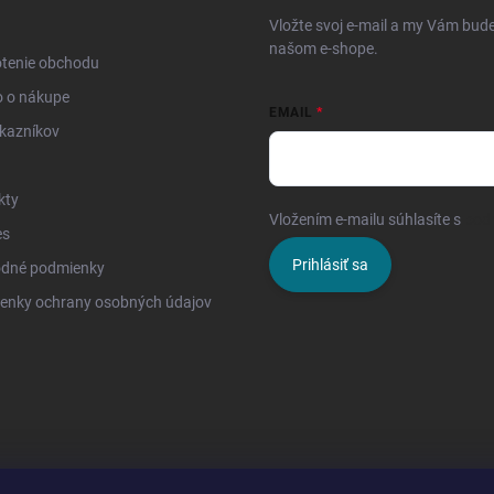
Vložte svoj e-mail a my Vám bud
našom e-shope.
tenie obchodu
o o nákupe
EMAIL
kazníkov
kty
Vložením e-mailu súhlasíte s
pod
es
Prihlásiť sa
dné podmienky
enky ochrany osobných údajov