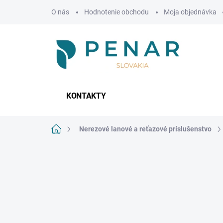
Prejsť
O nás
Hodnotenie obchodu
Moja objednávka
na
obsah
KONTAKTY
Domov
Nerezové lanové a reťazové príslušenstvo