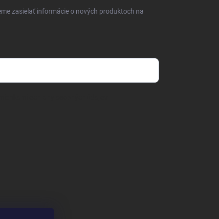
eme zasielať informácie o nových produktoch na
mienkami ochrany osobných údajov