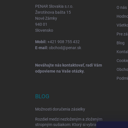
i
PENAR Slovakia s.r.o.
O nás
e
Žerotínova bašta 15
Hodno
Nové Zámky
940 01
Všetk
Slovensko
Pre zá
Mobil:
+421 908 755 432
Blog
E-mail:
obchod@penar.sk
Konta
Cooki
Neváhajte nás kontaktovať, radi Vám
Obcho
odpovieme na Vaše otázky.
Podmi
BLOG
Možnosti doručenia zásielky
Rozdiel medzi nezloženým a zloženým
stropným sušiakom: Ktorý si vybrať?