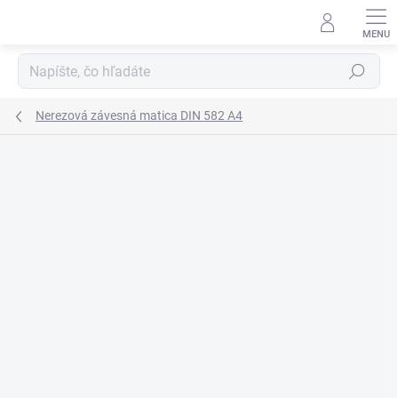
Prejsť
na
obsah
Hľadať
Nerezová závesná matica DIN 582 A4