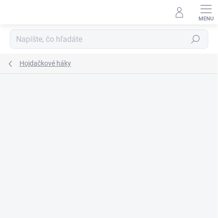
Prejsť
na
obsah
Hľadať
Hojdačkové háky