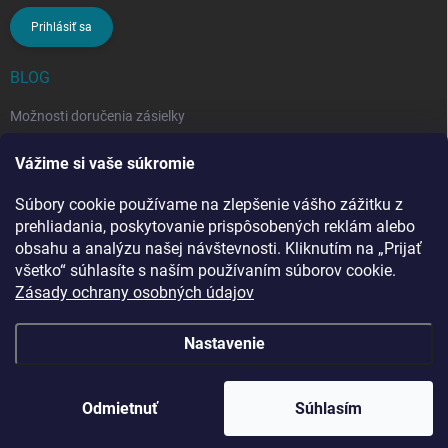
Prihlásiť sa
BLOG
Možnosti doručenia zásielky
Rozdiel medzi nezloženým a zloženým stropným sušiakom: Ktorý si
Vážime si vaše súkromie
vybrať?
Súbory cookie používame na zlepšenie vášho zážitku z
Stropný sušiak bielizne na balkón: prečo si ho zvoliť? Týchto 7
benefitov si budete chváliť
prehliadania, poskytovanie prispôsobených reklám alebo
obsahu a analýzu našej návštevnosti. Kliknutím na „Prijať
všetko“ súhlasíte s naším používaním súborov cookie.
Zásady ochrany osobných údajov
Nastavenie
Copyright 2026
Penar.sk
. Všetky práva vyhradené.
Upraviť nastavenie
cookies
Odmietnuť
Súhlasím
Vytvoril Shoptet