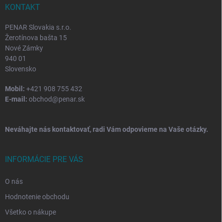
i
KONTAKT
e
PENAR Slovakia s.r.o.
Žerotínova bašta 15
Nové Zámky
940 01
Slovensko
Mobil:
+421 908 755 432
E-mail:
obchod@penar.sk
Neváhajte nás kontaktovať, radi Vám odpovieme na Vaše otázky.
INFORMÁCIE PRE VÁS
O nás
Hodnotenie obchodu
Všetko o nákupe