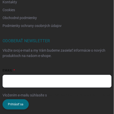
Kontakty
Cookies
Obchodné podmienky
Podmienky ochrany osobných údajov
ODOBERAŤ NEWSLETTER
Vložte svoj e-mail a my Vám budeme zasielať informácie o nových
produktoch na našom e-shope.
EMAIL
Vložením e-mailu súhlasíte s
podmienkami ochrany osobných údajov
Prihlásiť sa