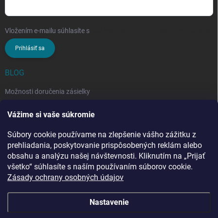
Vložením e-mailu súhlasíte s
podmienkami ochrany osobných údajov
Prihlásiť sa
BLOG
Možnosti doručenia zásielky
Rozdiel medzi nezloženým a zloženým stropným sušiakom: Ktorý si
Vážime si vaše súkromie
vybrať?
Súbory cookie používame na zlepšenie vášho zážitku z
Stropný sušiak bielizne na balkón: prečo si ho zvoliť? Týchto 7
benefitov si budete chváliť
prehliadania, poskytovanie prispôsobených reklám alebo
obsahu a analýzu našej návštevnosti. Kliknutím na „Prijať
všetko“ súhlasíte s naším používaním súborov cookie.
Zásady ochrany osobných údajov
Nastavenie