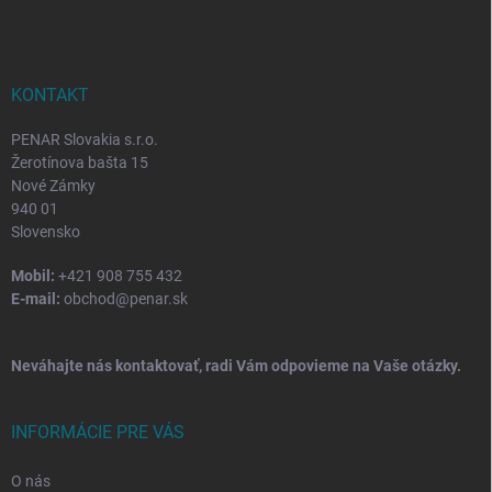
p
ä
t
i
KONTAKT
e
PENAR Slovakia s.r.o.
Žerotínova bašta 15
Nové Zámky
940 01
Slovensko
Mobil:
+421 908 755 432
E-mail:
obchod@penar.sk
Neváhajte nás kontaktovať, radi Vám odpovieme na Vaše otázky.
INFORMÁCIE PRE VÁS
O nás