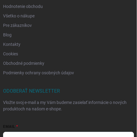
Hodnotenie obchodu
Všetko o nákupe
Pre zákazníkov
Blog
Kontakty
Cookies
Obchodné podmienky
Podmienky ochrany osobných údajov
ODOBERAŤ NEWSLETTER
Vložte svoj e-mail a my Vám budeme zasielať informácie o nových
produktoch na našom e-shope.
EMAIL