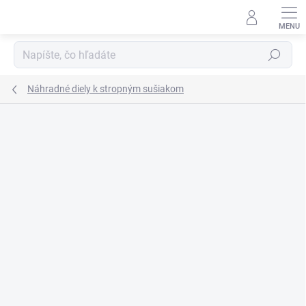
Prejsť
na
obsah
Hľadať
Náhradné diely k stropným sušiakom