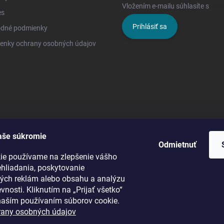
Vložením e-mailu súhlasíte s
pod
es
Prihlásiť sa
dné podmienky
enky ochrany osobných údajov
aše súkromie
Odmietnuť
ie používame na zlepšenie vášho
ehliadania, poskytovanie
ých reklám alebo obsahu a analýzu
vnosti. Kliknutím na „Prijať všetko“
 naším používaním súborov cookie.
rany osobných údajov