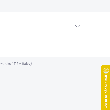
PRÁZDNY KOŠÍK
NÁKUPNÝ
KOŠÍK
oko-oko 1T 5M fialový