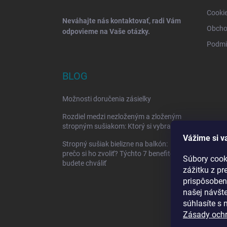
Cooki
Neváhajte nás kontaktovať, radi Vám
Obcho
odpovieme na Vaše otázky.
Podmi
BLOG
Možnosti doručenia zásielky
Rozdiel medzi nezloženým a zloženým
stropným sušiakom: Ktorý si vybrať?
Vážime si v
Stropný sušiak bielizne na balkón:
prečo si ho zvoliť? Týchto 7 benefitov si
Súbory cook
budete chváliť
zážitku z pr
prispôsoben
našej návšte
súhlasíte s
Zásady och