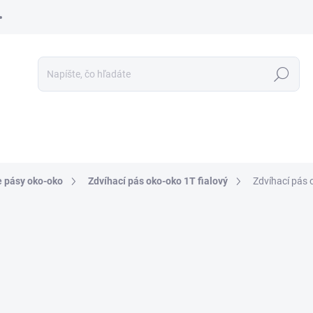
Hľadať
e pásy oko-oko
Zdvíhací pás oko-oko 1T fialový
Zdvíhací pás 