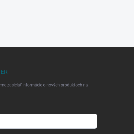
TER
eme zasielať informácie o nových produktoch na