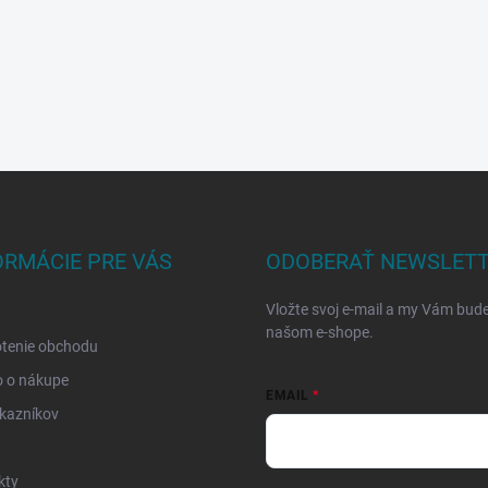
ORMÁCIE PRE VÁS
ODOBERAŤ NEWSLET
Vložte svoj e-mail a my Vám bud
našom e-shope.
tenie obchodu
o o nákupe
EMAIL
kazníkov
kty