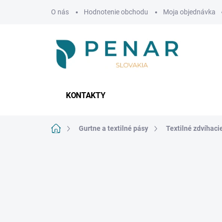
Prejsť
O nás
Hodnotenie obchodu
Moja objednávka
na
obsah
KONTAKTY
Domov
Gurtne a textilné pásy
Textilné zdvíhaci