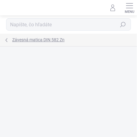
Prejsť
na
obsah
Hľadať
Závesná matica DIN 582 Zn