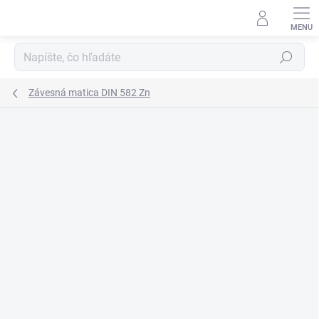
Prejsť
na
obsah
Hľadať
Závesná matica DIN 582 Zn