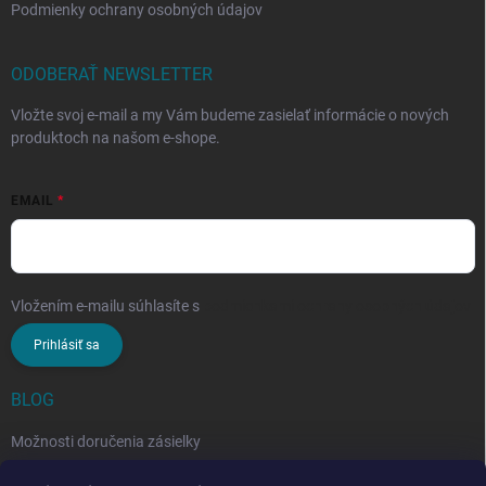
Podmienky ochrany osobných údajov
ODOBERAŤ NEWSLETTER
Vložte svoj e-mail a my Vám budeme zasielať informácie o nových
produktoch na našom e-shope.
EMAIL
Vložením e-mailu súhlasíte s
podmienkami ochrany osobných údajov
Prihlásiť sa
BLOG
Možnosti doručenia zásielky
Rozdiel medzi nezloženým a zloženým stropným sušiakom: Ktorý si