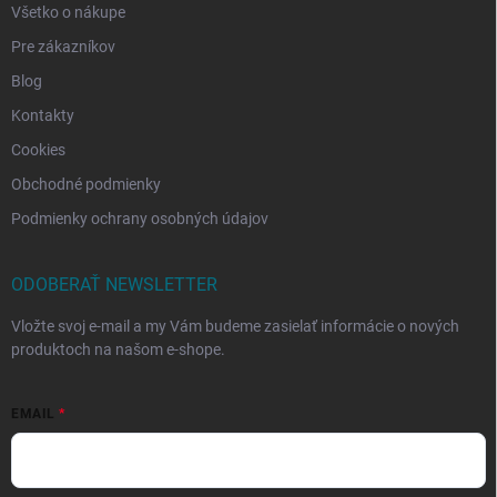
Všetko o nákupe
Pre zákazníkov
Blog
Kontakty
Cookies
Obchodné podmienky
Podmienky ochrany osobných údajov
ODOBERAŤ NEWSLETTER
Vložte svoj e-mail a my Vám budeme zasielať informácie o nových
produktoch na našom e-shope.
EMAIL