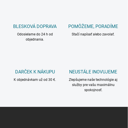
BLESKOVÁ DOPRAVA
POMÔŽEME, PORADÍME
Odosielame do 24 h od
Stačí napísať alebo zavolať.
objednania.
DARČEK K NÁKUPU
NEUSTÁLE INOVUJEME
K objednávkam už od 30 €.
Zlepšujeme naše technológie aj
služby pre vašu maximálnu
spokojnosť.
Z
á
p