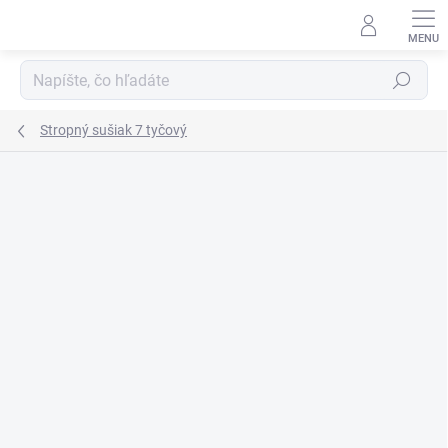
Prejsť
na
obsah
Hľadať
Stropný sušiak 7 tyčový