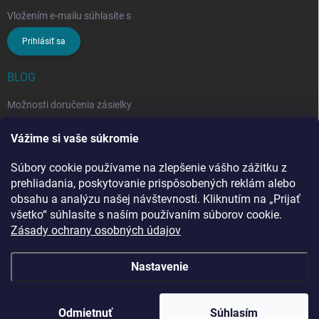
Vložením e-mailu súhlasíte s
podmienkami ochrany osobných údajov
Prihlásiť sa
BLOG
Možnosti doručenia zásielky
Rozdiel medzi nezloženým a zloženým stropným sušiakom: Ktorý si
Vážime si vaše súkromie
vybrať?
Súbory cookie používame na zlepšenie vášho zážitku z
Stropný sušiak bielizne na balkón: prečo si ho zvoliť? Týchto 7
benefitov si budete chváliť
prehliadania, poskytovanie prispôsobených reklám alebo
obsahu a analýzu našej návštevnosti. Kliknutím na „Prijať
všetko“ súhlasíte s naším používaním súborov cookie.
Zásady ochrany osobných údajov
Nastavenie
Copyright 2026
Penar.sk
. Všetky práva vyhradené.
Upraviť nastavenie
cookies
Odmietnuť
Súhlasím