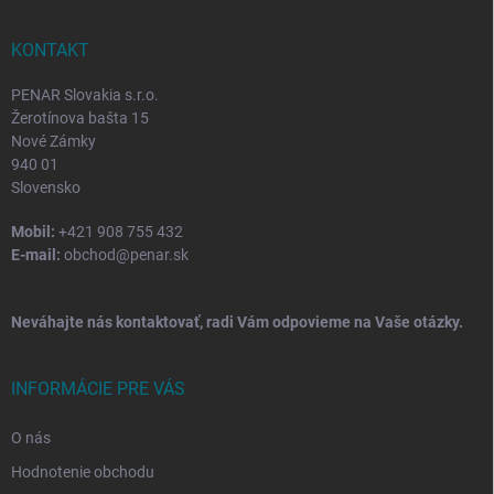
ä
t
i
KONTAKT
e
PENAR Slovakia s.r.o.
Žerotínova bašta 15
Nové Zámky
940 01
Slovensko
Mobil:
+421 908 755 432
E-mail:
obchod@penar.sk
Neváhajte nás kontaktovať, radi Vám odpovieme na Vaše otázky.
INFORMÁCIE PRE VÁS
O nás
Hodnotenie obchodu