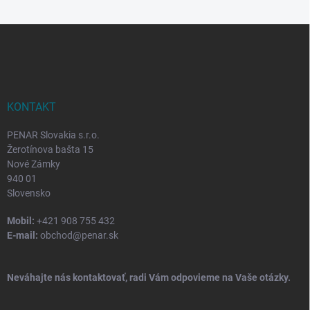
Z
á
p
ä
t
i
KONTAKT
e
PENAR Slovakia s.r.o.
Žerotínova bašta 15
Nové Zámky
940 01
Slovensko
Mobil:
+421 908 755 432
E-mail:
obchod@penar.sk
Neváhajte nás kontaktovať, radi Vám odpovieme na Vaše otázky.