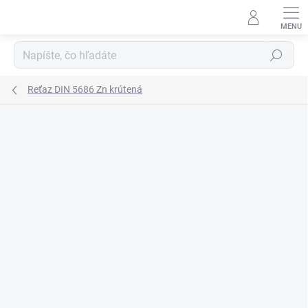
Prejsť
na
obsah
Hľadať
Reťaz DIN 5686 Zn krútená