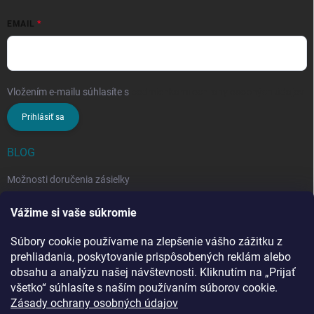
EMAIL
Vložením e-mailu súhlasíte s
podmienkami ochrany osobných údajov
Prihlásiť sa
BLOG
Možnosti doručenia zásielky
Rozdiel medzi nezloženým a zloženým stropným sušiakom: Ktorý si
Vážime si vaše súkromie
vybrať?
Súbory cookie používame na zlepšenie vášho zážitku z
Stropný sušiak bielizne na balkón: prečo si ho zvoliť? Týchto 7
benefitov si budete chváliť
prehliadania, poskytovanie prispôsobených reklám alebo
obsahu a analýzu našej návštevnosti. Kliknutím na „Prijať
všetko“ súhlasíte s naším používaním súborov cookie.
Zásady ochrany osobných údajov