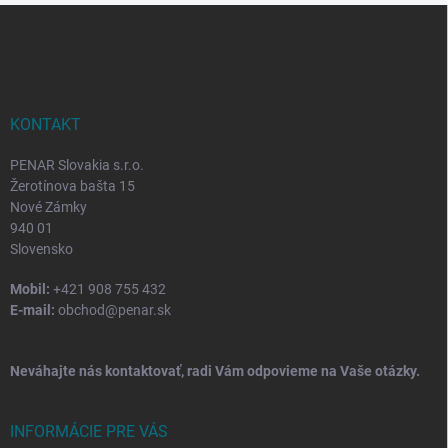
Z
á
p
ä
t
i
KONTAKT
e
PENAR Slovakia s.r.o.
Žerotínova bašta 15
Nové Zámky
940 01
Slovensko
Mobil:
+421 908 755 432
E-mail:
obchod@penar.sk
Neváhajte nás kontaktovať, radi Vám odpovieme na Vaše otázky.
INFORMÁCIE PRE VÁS