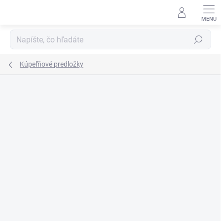
Prejsť
na
obsah
Hľadať
Kúpeľňové predložky