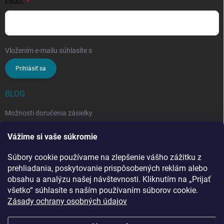
EMAIL
Vložením e-mailu súhlasíte s
podmienkami ochrany osobných údajov
Prihlásiť sa
BLOG
Možnosti doručenia zásielky
Rozdiel medzi nezloženým a zloženým stropným sušiakom: Ktorý si
Vážime si vaše súkromie
vybrať?
Súbory cookie používame na zlepšenie vášho zážitku z
Stropný sušiak bielizne na balkón: prečo si ho zvoliť? Týchto 7
benefitov si budete chváliť
prehliadania, poskytovanie prispôsobených reklám alebo
obsahu a analýzu našej návštevnosti. Kliknutím na „Prijať
všetko“ súhlasíte s naším používaním súborov cookie.
Zásady ochrany osobných údajov