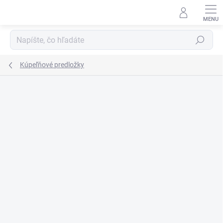
Prejsť
na
obsah
Hľadať
Kúpeľňové predložky