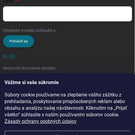
EMAIL
Vložením e-mailu súhlasíte s
podmienkami ochrany osobných údajov
Prihlásiť sa
BLOG
Možnosti doručenia zásielky
Rozdiel medzi nezloženým a zloženým stropným sušiakom: Ktorý si
Vážime si vaše súkromie
vybrať?
Súbory cookie používame na zlepšenie vášho zážitku z
Stropný sušiak bielizne na balkón: prečo si ho zvoliť? Týchto 7
benefitov si budete chváliť
prehliadania, poskytovanie prispôsobených reklám alebo
obsahu a analýzu našej návštevnosti. Kliknutím na „Prijať
všetko“ súhlasíte s naším používaním súborov cookie.
Zásady ochrany osobných údajov