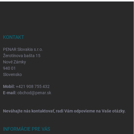
Z
á
p
ä
t
i
KONTAKT
e
PENAR Slovakia s.r.o.
Žerotínova bašta 15
Nové Zámky
940 01
Slovensko
Mobil:
+421 908 755 432
E-mail:
obchod@penar.sk
Neváhajte nás kontaktovať, radi Vám odpovieme na Vaše otázky.
INFORMÁCIE PRE VÁS