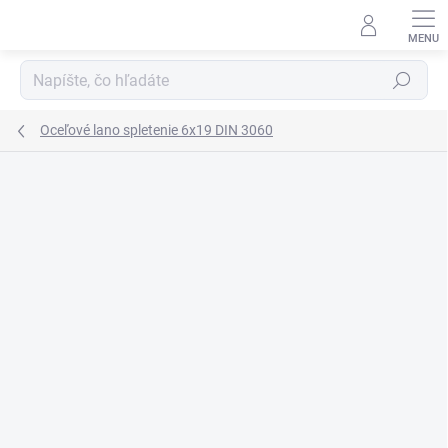
Prejsť
na
obsah
Hľadať
Oceľové lano spletenie 6x19 DIN 3060