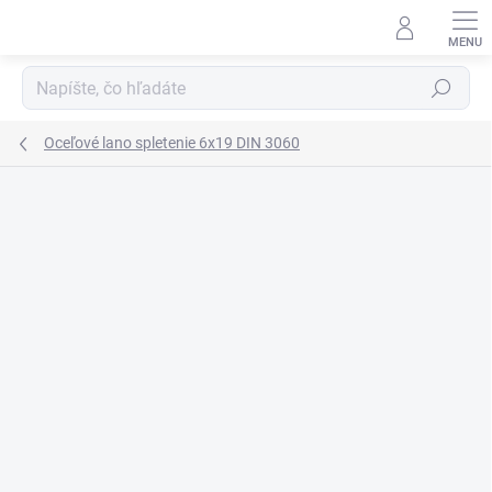
Prejsť
na
obsah
Hľadať
Oceľové lano spletenie 6x19 DIN 3060