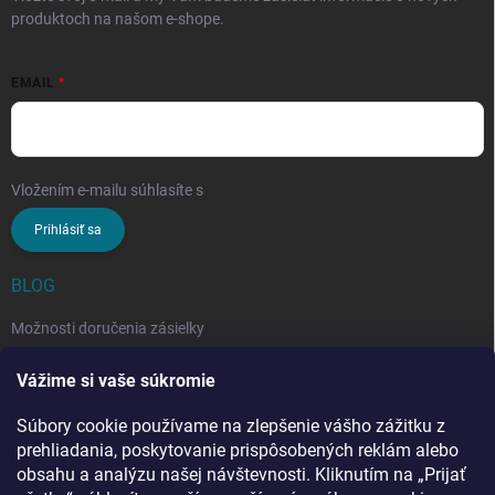
produktoch na našom e-shope.
EMAIL
Vložením e-mailu súhlasíte s
podmienkami ochrany osobných údajov
Prihlásiť sa
BLOG
Možnosti doručenia zásielky
Rozdiel medzi nezloženým a zloženým stropným sušiakom: Ktorý si
Vážime si vaše súkromie
vybrať?
Súbory cookie používame na zlepšenie vášho zážitku z
Stropný sušiak bielizne na balkón: prečo si ho zvoliť? Týchto 7
benefitov si budete chváliť
prehliadania, poskytovanie prispôsobených reklám alebo
obsahu a analýzu našej návštevnosti. Kliknutím na „Prijať