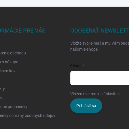
ORMÁCIE PRE VÁS
ODOBERAŤ NEWSLET
Vložte svoj e-mail a my Vám bud
našom e-shope.
tenie obchodu
o o nákupe
EMAIL
kazníkov
kty
Vložením e-mailu súhlasíte s
pod
es
Prihlásiť sa
dné podmienky
enky ochrany osobných údajov