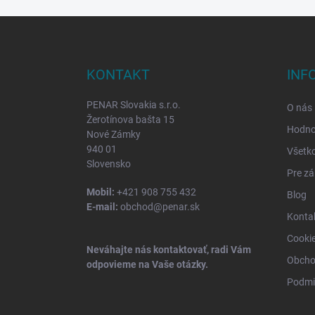
Z
á
p
ä
KONTAKT
INF
t
i
PENAR Slovakia s.r.o.
O nás
e
Žerotínova bašta 15
Hodno
Nové Zámky
940 01
Všetk
Slovensko
Pre zá
Mobil:
+421 908 755 432
Blog
E-mail:
obchod@penar.sk
Konta
Cooki
Neváhajte nás kontaktovať, radi Vám
Obcho
odpovieme na Vaše otázky.
Podmi