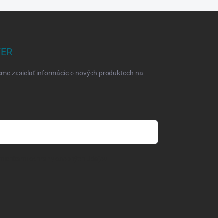
TER
eme zasielať informácie o nových produktoch na
mienkami ochrany osobných údajov