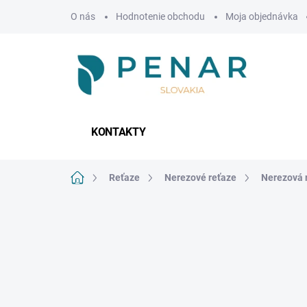
Prejsť
O nás
Hodnotenie obchodu
Moja objednávka
na
obsah
KONTAKTY
Domov
Reťaze
Nerezové reťaze
Nerezová 