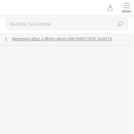
Prejsť
na
obsah
Hľadať
Nerezová reťaz s dlhým okom DIN 5685/763C AISI316