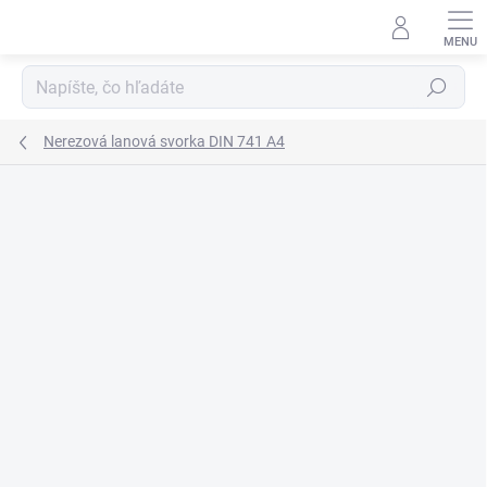
Prejsť
na
obsah
Hľadať
Nerezová lanová svorka DIN 741 A4