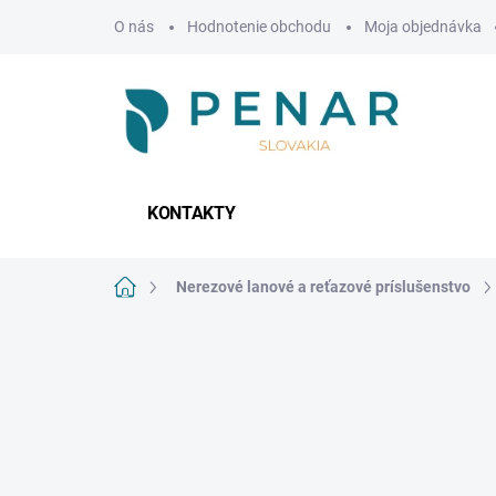
Prejsť
O nás
Hodnotenie obchodu
Moja objednávka
na
obsah
KONTAKTY
Domov
Nerezové lanové a reťazové príslušenstvo