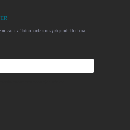
TER
eme zasielať informácie o nových produktoch na
mienkami ochrany osobných údajov