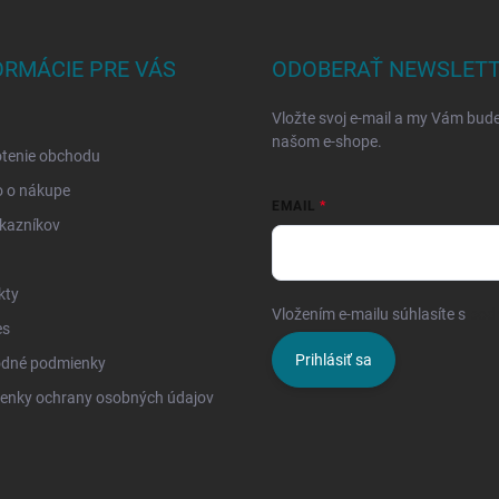
ORMÁCIE PRE VÁS
ODOBERAŤ NEWSLET
Vložte svoj e-mail a my Vám bud
našom e-shope.
tenie obchodu
o o nákupe
EMAIL
kazníkov
kty
Vložením e-mailu súhlasíte s
pod
es
Prihlásiť sa
dné podmienky
enky ochrany osobných údajov