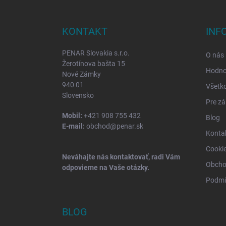
á
p
ä
KONTAKT
INF
t
i
PENAR Slovakia s.r.o.
O nás
e
Žerotínova bašta 15
Hodno
Nové Zámky
940 01
Všetk
Slovensko
Pre zá
Mobil:
+421 908 755 432
Blog
E-mail:
obchod@penar.sk
Konta
Cooki
Neváhajte nás kontaktovať, radi Vám
Obcho
odpovieme na Vaše otázky.
Podmi
BLOG