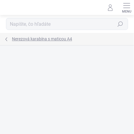
Prejsť
na
obsah
Hľadať
Nerezová karabína s maticou A4