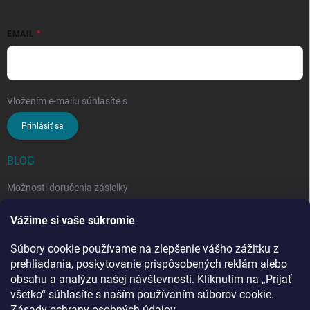
EMAIL
Vložením e-mailu súhlasíte s
podmienkami ochrany osobných údajov
Prihlásiť sa
BLOG
Možnosti doručenia zásielky
Rozdiel medzi nezloženým a zloženým stropným sušiakom: Ktorý si
Vážime si vaše súkromie
vybrať?
Súbory cookie používame na zlepšenie vášho zážitku z
Stropný sušiak bielizne na balkón: prečo si ho zvoliť? Týchto 7
benefitov si budete chváliť
prehliadania, poskytovanie prispôsobených reklám alebo
obsahu a analýzu našej návštevnosti. Kliknutím na „Prijať
všetko“ súhlasíte s naším používaním súborov cookie.
Zásady ochrany osobných údajov