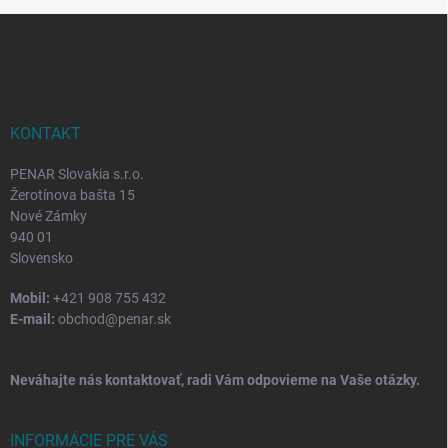
Z
á
p
ä
t
i
KONTAKT
e
PENAR Slovakia s.r.o.
Žerotínova bašta 15
Nové Zámky
940 01
Slovensko
Mobil:
+421 908 755 432
E-mail:
obchod@penar.sk
Neváhajte nás kontaktovať, radi Vám odpovieme na Vaše otázky.
INFORMÁCIE PRE VÁS