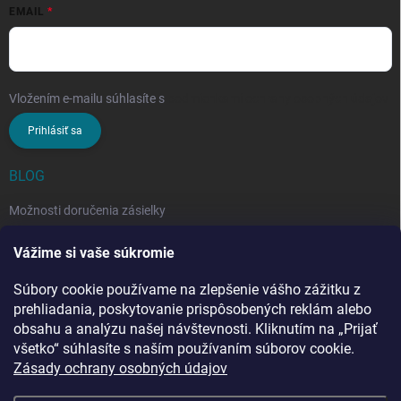
EMAIL
Vložením e-mailu súhlasíte s
podmienkami ochrany osobných údajov
Prihlásiť sa
BLOG
Možnosti doručenia zásielky
Rozdiel medzi nezloženým a zloženým stropným sušiakom: Ktorý si
Vážime si vaše súkromie
vybrať?
Súbory cookie používame na zlepšenie vášho zážitku z
Stropný sušiak bielizne na balkón: prečo si ho zvoliť? Týchto 7
benefitov si budete chváliť
prehliadania, poskytovanie prispôsobených reklám alebo
obsahu a analýzu našej návštevnosti. Kliknutím na „Prijať
všetko“ súhlasíte s naším používaním súborov cookie.
Zásady ochrany osobných údajov