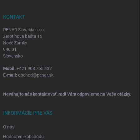
ä
t
i
KONTAKT
e
PENAR Slovakia s.r.o.
Žerotínova bašta 15
Nové Zámky
940 01
Slovensko
Mobil:
+421 908 755 432
E-mail:
obchod@penar.sk
Neváhajte nás kontaktovať, radi Vám odpovieme na Vaše otázky.
INFORMÁCIE PRE VÁS
O nás
Hodnotenie obchodu