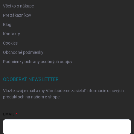
Všetko o nákupe
Pre zákazníkov
Blog
Kontakty
Cookies
Obchodné podmienky
Podmienky ochrany osobných údajov
ODOBERAŤ NEWSLETTER
Vložte svoj e-mail a my Vám budeme zasielať informácie o nových
produktoch na našom e-shope.
EMAIL