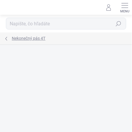
Prejsť
na
obsah
Hľadať
Nekonečný pás 4T