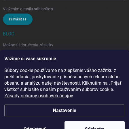
Vložením e-mailu súhlasíte s
podmienkami ochrany osobných údajov
Prihlásiť sa
BLOG
Možnosti doručenia zásielky
Rozdiel medzi nezloženým a zloženým stropným sušiakom: Ktorý si
Vážime si vaše súkromie
vybrať?
Súbory cookie používame na zlepšenie vášho zážitku z
Stropný sušiak bielizne na balkón: prečo si ho zvoliť? Týchto 7
benefitov si budete chváliť
prehliadania, poskytovanie prispôsobených reklám alebo
obsahu a analýzu našej návštevnosti. Kliknutím na „Prijať
všetko“ súhlasíte s naším používaním súborov cookie.
Zásady ochrany osobných údajov
Nastavenie
Copyright 2026
Penar.sk
. Všetky práva vyhradené.
Upraviť nastavenie
cookies