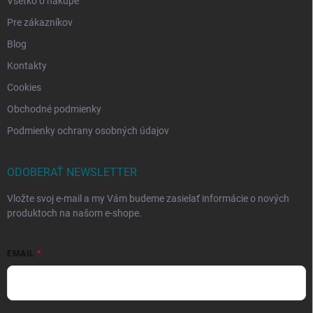
Všetko o nákupe
Pre zákazníkov
Blog
Kontakty
Cookies
Obchodné podmienky
Podmienky ochrany osobných údajov
ODOBERAŤ NEWSLETTER
Vložte svoj e-mail a my Vám budeme zasielať informácie o nových
produktoch na našom e-shope.
EMAIL