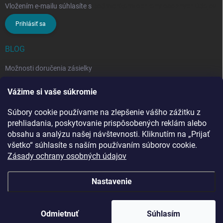
Vložením e-mailu súhlasíte s
podmienkami ochrany osobných údajov
Prihlásiť sa
BLOG
Možnosti doručenia zásielky
Rozdiel medzi nezloženým a zloženým stropným sušiakom: Ktorý si
Vážime si vaše súkromie
vybrať?
Súbory cookie používame na zlepšenie vášho zážitku z
Stropný sušiak bielizne na balkón: prečo si ho zvoliť? Týchto 7
benefitov si budete chváliť
prehliadania, poskytovanie prispôsobených reklám alebo
obsahu a analýzu našej návštevnosti. Kliknutím na „Prijať
všetko“ súhlasíte s naším používaním súborov cookie.
Zásady ochrany osobných údajov
Nastavenie
Copyright 2026
Penar.sk
. Všetky práva vyhradené.
Upraviť nastavenie
cookies
Odmietnuť
Súhlasím