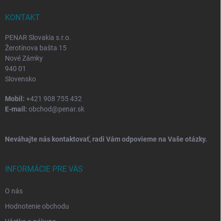
t
i
KONTAKT
e
PENAR Slovakia s.r.o.
Žerotínova bašta 15
Nové Zámky
940 01
Slovensko
Mobil:
+421 908 755 432
E-mail:
obchod@penar.sk
Neváhajte nás kontaktovať, radi Vám odpovieme na Vaše otázky.
INFORMÁCIE PRE VÁS
O nás
Hodnotenie obchodu