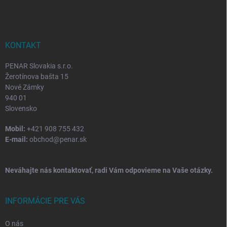
á
p
ä
t
i
KONTAKT
e
PENAR Slovakia s.r.o.
Žerotínova bašta 15
Nové Zámky
940 01
Slovensko
Mobil:
+421 908 755 432
E-mail:
obchod@penar.sk
Neváhajte nás kontaktovať, radi Vám odpovieme na Vaše otázky.
INFORMÁCIE PRE VÁS
O nás