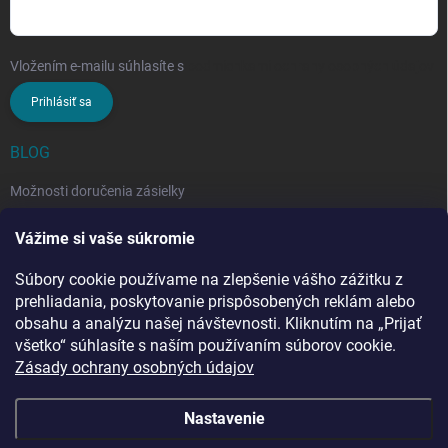
Vložením e-mailu súhlasíte s
podmienkami ochrany osobných údajov
Prihlásiť sa
BLOG
Možnosti doručenia zásielky
Rozdiel medzi nezloženým a zloženým stropným sušiakom: Ktorý si
Vážime si vaše súkromie
vybrať?
Súbory cookie používame na zlepšenie vášho zážitku z
Stropný sušiak bielizne na balkón: prečo si ho zvoliť? Týchto 7
benefitov si budete chváliť
prehliadania, poskytovanie prispôsobených reklám alebo
obsahu a analýzu našej návštevnosti. Kliknutím na „Prijať
všetko“ súhlasíte s naším používaním súborov cookie.
Zásady ochrany osobných údajov
Nastavenie