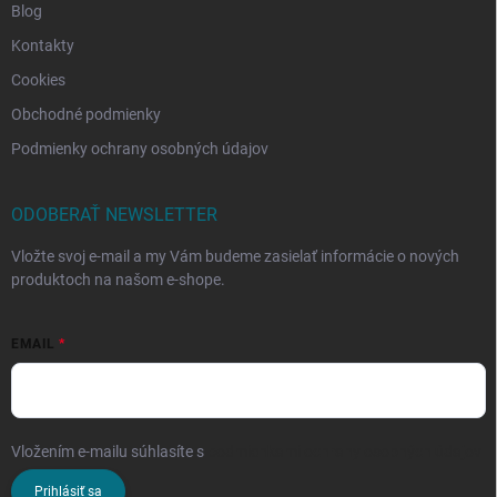
Blog
Kontakty
Cookies
Obchodné podmienky
Podmienky ochrany osobných údajov
ODOBERAŤ NEWSLETTER
Vložte svoj e-mail a my Vám budeme zasielať informácie o nových
produktoch na našom e-shope.
EMAIL
Vložením e-mailu súhlasíte s
podmienkami ochrany osobných údajov
Prihlásiť sa