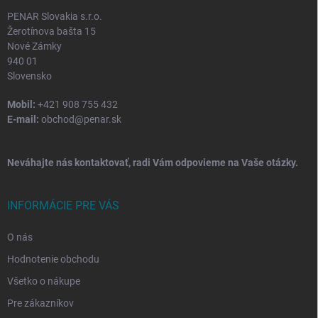
e
PENAR Slovakia s.r.o.
Žerotínova bašta 15
Nové Zámky
940 01
Slovensko
Mobil:
+421 908 755 432
E-mail:
obchod@penar.sk
Neváhajte nás kontaktovať, radi Vám odpovieme na Vaše otázky.
INFORMÁCIE PRE VÁS
O nás
Hodnotenie obchodu
Všetko o nákupe
Pre zákazníkov