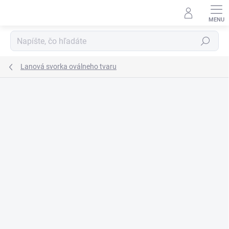
Prejsť
na
obsah
Hľadať
Lanová svorka oválneho tvaru