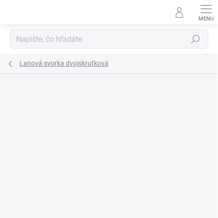
Prejsť
na
obsah
Hľadať
Lanová svorka dvojskrutková