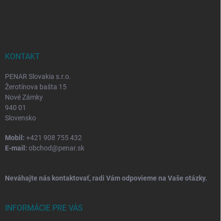
Z
á
p
ä
t
i
KONTAKT
e
PENAR Slovakia s.r.o.
Žerotínova bašta 15
Nové Zámky
940 01
Slovensko
Mobil:
+421 908 755 432
E-mail:
obchod@penar.sk
Neváhajte nás kontaktovať, radi Vám odpovieme na Vaše otázky.
INFORMÁCIE PRE VÁS