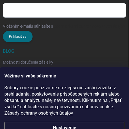
Vložením e-mailu súhlasíte s
podmienkami ochrany osobných údajov
Prihlásiť sa
BLOG
Možnosti doručenia zásielky
Rozdiel medzi nezloženým a zloženým stropným sušiakom: Ktorý si
Vážime si vaše súkromie
vybrať?
Súbory cookie používame na zlepšenie vášho zážitku z
Stropný sušiak bielizne na balkón: prečo si ho zvoliť? Týchto 7
benefitov si budete chváliť
prehliadania, poskytovanie prispôsobených reklám alebo
obsahu a analýzu našej návštevnosti. Kliknutím na „Prijať
všetko“ súhlasíte s naším používaním súborov cookie.
Zásady ochrany osobných údajov
Nastavenie