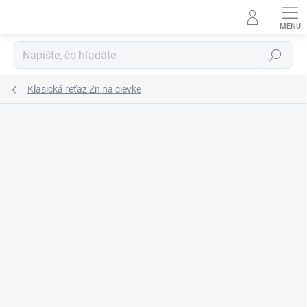
Prejsť
na
obsah
Hľadať
Klasická reťaz Zn na cievke