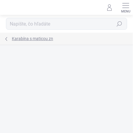
Prejsť
na
obsah
Hľadať
Karabína s maticou zn