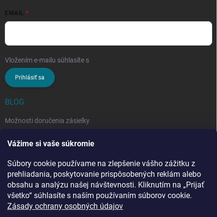
EMAIL
Vložením e-mailu súhlasíte s
podmienkami ochrany osobných údajov
Prihlásiť sa
BLOG
Možnosti doručenia zásielky
Rozdiel medzi nezloženým a zloženým stropným sušiakom: Ktorý si
Vážime si vaše súkromie
vybrať?
Súbory cookie používame na zlepšenie vášho zážitku z
Stropný sušiak bielizne na balkón: prečo si ho zvoliť? Týchto 7
benefitov si budete chváliť
prehliadania, poskytovanie prispôsobených reklám alebo
obsahu a analýzu našej návštevnosti. Kliknutím na „Prijať
všetko“ súhlasíte s naším používaním súborov cookie.
Zásady ochrany osobných údajov