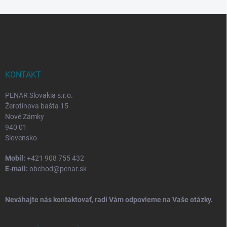
Z
á
p
ä
t
i
KONTAKT
e
PENAR Slovakia s.r.o.
Žerotínova bašta 15
Nové Zámky
940 01
Slovensko
Mobil:
+421 908 755 432
E-mail:
obchod@penar.sk
Neváhajte nás kontaktovať, radi Vám odpovieme na Vaše otázky.