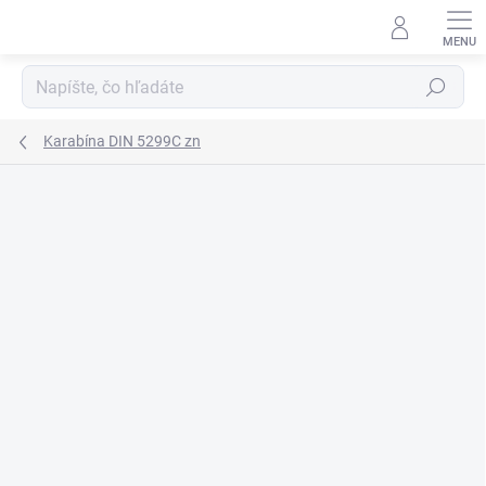
Prejsť
na
obsah
Hľadať
Karabína DIN 5299C zn