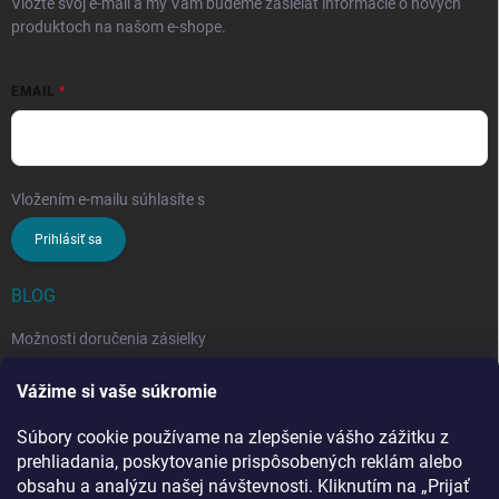
Vložte svoj e-mail a my Vám budeme zasielať informácie o nových
produktoch na našom e-shope.
EMAIL
Vložením e-mailu súhlasíte s
podmienkami ochrany osobných údajov
Prihlásiť sa
BLOG
Možnosti doručenia zásielky
Rozdiel medzi nezloženým a zloženým stropným sušiakom: Ktorý si
Vážime si vaše súkromie
vybrať?
Súbory cookie používame na zlepšenie vášho zážitku z
Stropný sušiak bielizne na balkón: prečo si ho zvoliť? Týchto 7
benefitov si budete chváliť
prehliadania, poskytovanie prispôsobených reklám alebo
obsahu a analýzu našej návštevnosti. Kliknutím na „Prijať