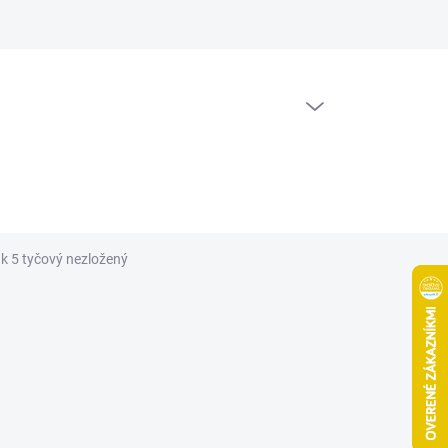
PRÁZDNY KOŠÍK
NÁKUPNÝ
KOŠÍK
ak 5 tyčový nezložený