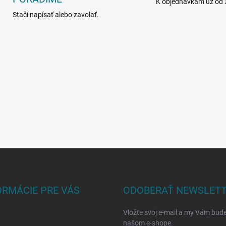
K objednávkam už od 
Stačí napísať alebo zavolať.
ORMÁCIE PRE VÁS
ODOBERAŤ NEWSLET
Vložte svoj e-mail a my Vám bud
našom e-shope.