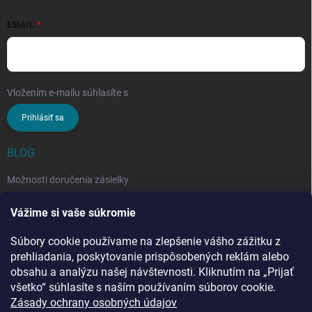
EMAIL
Vložením e-mailu súhlasíte s
podmienkami ochrany osobných údajov
Prihlásiť sa
BLOG
Možnosti doručenia zásielky
Rozdiel medzi nezloženým a zloženým stropným sušiakom: Ktorý si
Vážime si vaše súkromie
vybrať?
Súbory cookie používame na zlepšenie vášho zážitku z
Stropný sušiak bielizne na balkón: prečo si ho zvoliť? Týchto 7
benefitov si budete chváliť
prehliadania, poskytovanie prispôsobených reklám alebo
obsahu a analýzu našej návštevnosti. Kliknutím na „Prijať
všetko“ súhlasíte s naším používaním súborov cookie.
Zásady ochrany osobných údajov