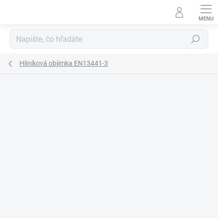
Prejsť
na
obsah
Hľadať
Hliníková objímka EN13441-3