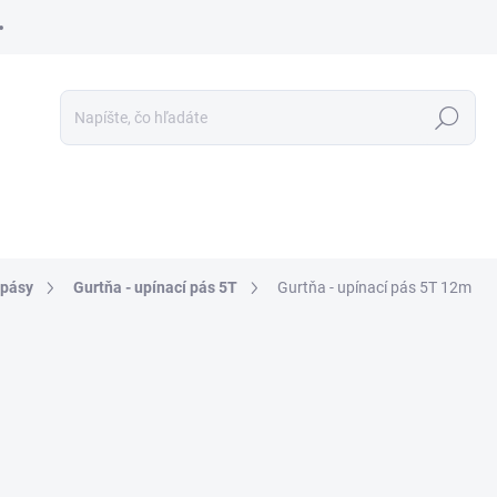
Hľadať
 pásy
Gurtňa - upínací pás 5T
Gurtňa - upínací pás 5T 12m