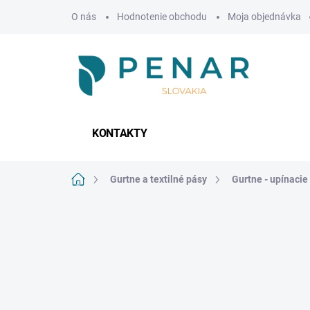
Prejsť
O nás
Hodnotenie obchodu
Moja objednávka
na
obsah
KONTAKTY
Domov
Gurtne a textilné pásy
Gurtne - upínacie