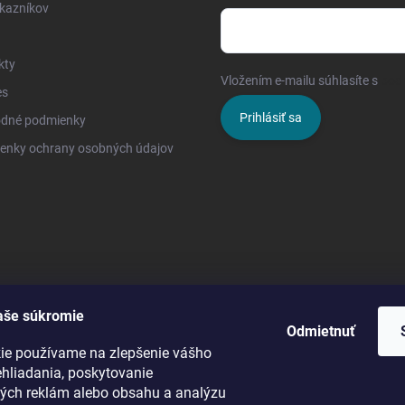
kazníkov
kty
Vložením e-mailu súhlasíte s
pod
es
Prihlásiť sa
dné podmienky
enky ochrany osobných údajov
aše súkromie
Odmietnuť
ie používame na zlepšenie vášho
ehliadania, poskytovanie
ých reklám alebo obsahu a analýzu