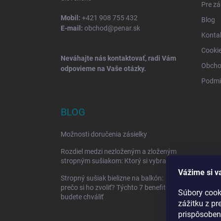
Pre zá
Mobil:
+421 908 755 432
Blog
E-mail:
obchod@penar.sk
Konta
Cooki
Neváhajte nás kontaktovať, radi Vám
Obcho
odpovieme na Vaše otázky.
Podmi
BLOG
Možnosti doručenia zásielky
Rozdiel medzi nezloženým a zloženým
stropným sušiakom: Ktorý si vybrať?
Vážime si v
Stropný sušiak bielizne na balkón:
prečo si ho zvoliť? Týchto 7 benefitov si
Súbory cook
budete chváliť
zážitku z pr
prispôsoben