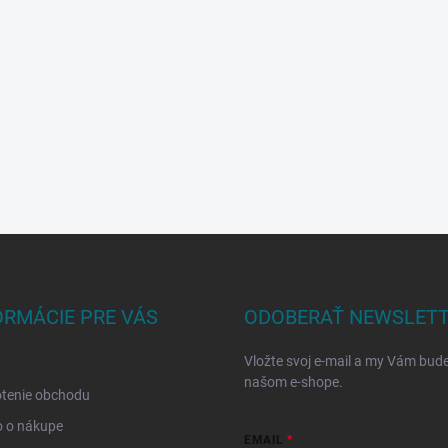
ORMÁCIE PRE VÁS
ODOBERAŤ NEWSLET
Vložte svoj e-mail a my Vám bud
našom e-shope.
tenie obchodu
o o nákupe
EMAIL