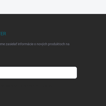
TER
eme zasielať informácie o nových produktoch na
mienkami ochrany osobných údajov