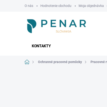
Prejsť
O nás
Hodnotenie obchodu
Moja objednávka
na
obsah
KONTAKTY
Domov
Ochranné pracovné pomôcky
Pracovné r