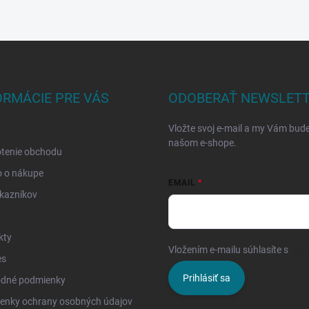
ORMÁCIE PRE VÁS
ODOBERAŤ NEWSLET
Vložte svoj e-mail a my Vám bud
našom e-shope.
tenie obchodu
o o nákupe
EMAIL
kazníkov
kty
Vložením e-mailu súhlasíte s
pod
es
Prihlásiť sa
dné podmienky
enky ochrany osobných údajov